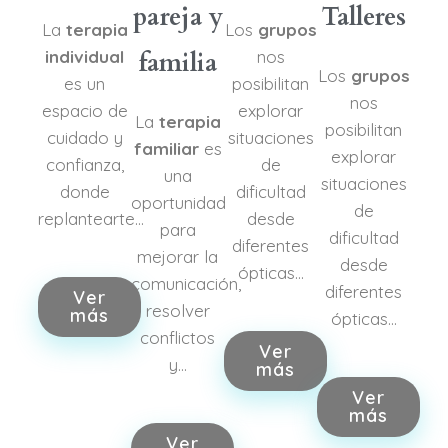
pareja y
Talleres
La
terapia
Los
grupos
individual
familia
nos
Los
grupos
es un
posibilitan
nos
espacio de
explorar
La
terapia
posibilitan
cuidado y
situaciones
familiar
es
explorar
confianza,
de
una
situaciones
donde
dificultad
oportunidad
de
replantearte…
desde
para
dificultad
diferentes
mejorar la
desde
ópticas…
comunicación,
diferentes
Ver
resolver
más
ópticas…
conflictos
Ver
y…
más
Ver
más
Ver